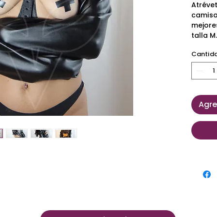
Atréve
camisa
mejore
talla M.
Cantid
Agre