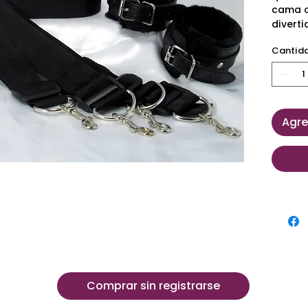
cama o
diverti
unas c
Cantid
Agre
Comprar sin registrarse