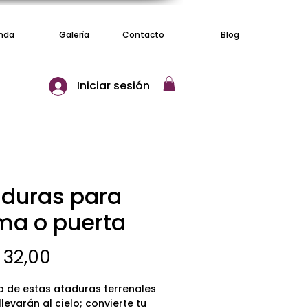
nda
Galería
Contacto
Blog
Iniciar sesión
aduras para
ma o puerta
Precio
 32,00
a de estas ataduras terrenales
llevarán al cielo; convierte tu