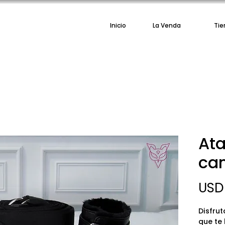
Inicio
La Venda
Tie
At
ca
USD
Disfrut
que te 