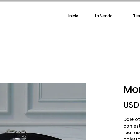
Inicio
La Venda
Tie
Mor
USD 
Dale o
con es
realme
abiert