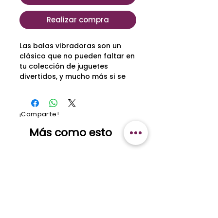
Realizar compra
Las balas vibradoras son un
clásico que no pueden faltar en
tu colección de juguetes
divertidos, y mucho más si se
trata de esta amiguita que
además incluye control remoto
y una ropa interior con bolsillo
¡Comparte!
para ponerla. Es el juguete ideal
para portarse mal en público
Más como esto
de forma discreta.