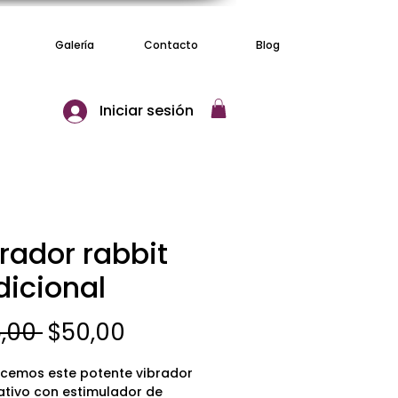
Galería
Contacto
Blog
Iniciar sesión
rador rabbit
dicional
Precio
Precio
,00 
$50,00
de
ecemos este potente vibrador
oferta
ativo con estimulador de