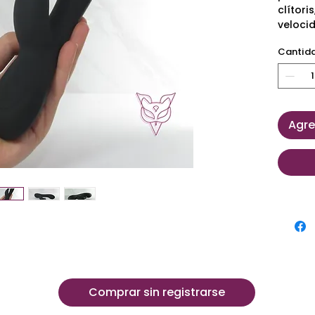
clítori
velocid
Cantid
Agre
Comprar sin registrarse