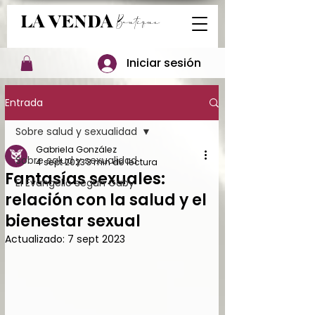
Boutique
LA VENDA
Iniciar sesión
Entrada
Sobre salud y sexualidad
Gabriela González
Sobre salud y sexualidad
4 sept 2023
3 min de lectura
Fantasías sexuales:
El Evangelio según Gaby
relación con la salud y el
bienestar sexual
Actualizado:
7 sept 2023