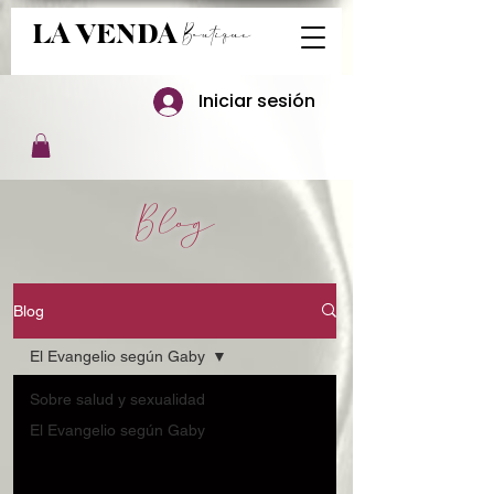
Boutique
LA VENDA
Iniciar sesión
Blog
Blog
El Evangelio según Gaby
Sobre salud y sexualidad
El Evangelio según Gaby